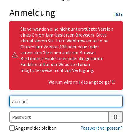
Anmeldung
Hilfe
Sie verwenden eine nicht unterstützte Version
eines Chromium-basierten Browsers. Bitte
aktualisieren Sie Ihren Webbrowser auf eine
Chromium-Version 138 oder neuer oder
verwenden Sie einen anderen Browser.
Bestimmte Funktionen oder die gesamte
Funktionalität der Website stehen
möglicherweise nicht zur Verfügung.
Warum wird mir das angezeigt?
Passwor
Angemeldet bleiben
Passwort vergessen?